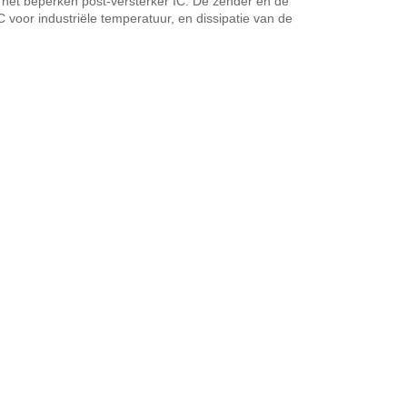
het beperken post-versterker IC. De zender en de
voor industriële temperatuur, en dissipatie van de