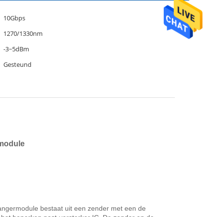
10Gbps
1270/1330nm
-3~5dBm
Gesteund
module
ngermodule bestaat uit een zender met een de