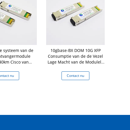
e systeem van de
10gbase-BX DOM 10G XFP
De Module
ntvangermodule
Consumptie van de de Vezel
300m
0km Cisco van
Lage Macht van de Modulelc
XFP het Optische
de Enige Wijze
ntact nu
Contact nu
Co