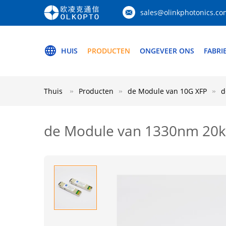
sales@olinkphotonics.co
HUIS
PRODUCTEN
ONGEVEER ONS
FABRI
Thuis
Producten
de Module van 10G XFP
d
de Module van 1330nm 20