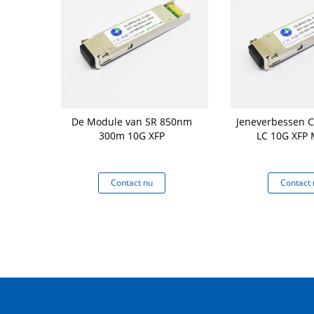
OM 10G XFP
De Module van SR 850nm
Jeneverbessen 
 de de Vezel
300m 10G XFP
LC 10G XFP
 de Modulelc
Wijze
 nu
Contact nu
Contact 