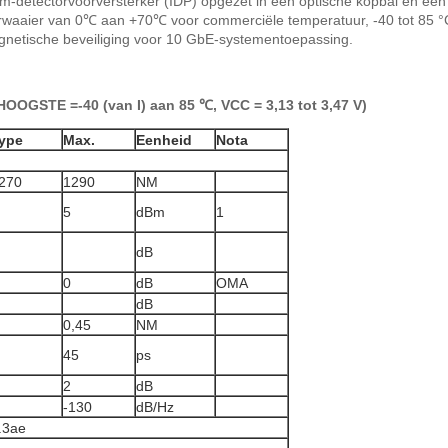
detectorvoorversterker (IDP) opgezet in een optische kopbal en een 
rwaaier van 0℃ aan +70℃ voor commerciële temperatuur, -40 tot 85 °C 
agnetische beveiliging voor 10 GbE-systementoepassing.
OGSTE =-40 (van I) aan 85 ℃, VCC = 3,13 tot 3,47 V)
ype
Max.
Eenheid
Nota
270
1290
NM
5
dBm
1
dB
0
dB
OMA
dB
0,45
NM
45
ps
2
dB
-130
dB/Hz
.3ae