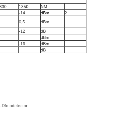
330
1350
NM
-14
dBm
2
0,5
dBm
-12
dB
dBm
-16
dBm
dB
Dfotodetector