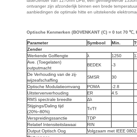
laserzender van 1270nm DFB, een geïntegreerde 1330nm-
ontvanger zijn afzonderlijk binnen een brede temperatuu
aanbiedingen de optimale hitte en uitstekende elektrom
Optische Kenmerken (BOVENKANT (C) = 0 tot 70 ℃, HO
Parameter
Symbool
Min.
T
Zender
Werkende Golflengte
λ
1250
1
Ave. (Toegelaten)
BEDEK
-3
outputmacht
De Verhouding van de zij-
SMSR
30
wijzeafschaffing
Optische Modulatieomvang
POMA
-2.8
Uitstervenverhouding
ER
4.5
RMS spectrale breedte
Δλ
Stijgings/Daling tijd
Tr/Tf
(20%~80%)
Verspreidingssanctie
TDP
Relatief Intensiteitslawaai
RIN
Output Optisch Oog
Volgzaam met IEEE 0802