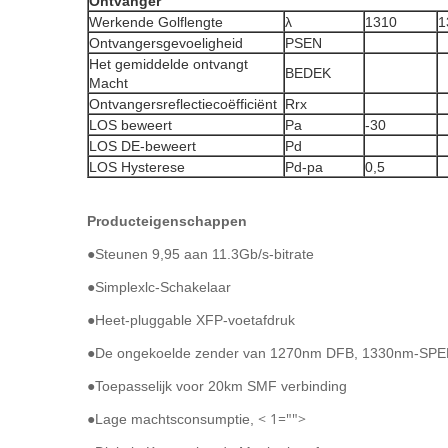
Ontvanger
Werkende Golflengte
λ
1310
1
Ontvangersgevoeligheid
PSEN
Het gemiddelde ontvangt
BEDEK
Macht
Ontvangersreflectiecoëfficiënt
Rrx
LOS beweert
Pa
-30
LOS DE-beweert
Pd
LOS Hysterese
Pd-pa
0,5
Producteigenschappen
●
Steunen 9,95 aan 11.3Gb/s-bitrate
●Simplexlc-Schakelaar
●Heet-pluggable XFP-voetafdruk
●De ongekoelde zender van 1270nm DFB, 1330nm-SPEL
●Toepasselijk voor 20km SMF verbinding
< 1="">
●Lage machtsconsumptie,