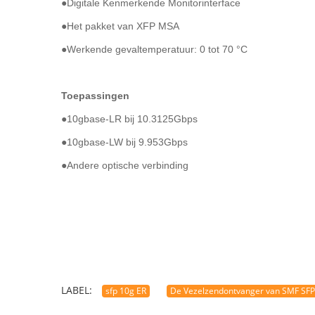
●Digitale Kenmerkende Monitorinterface
●Het pakket van XFP MSA
●Werkende gevaltemperatuur: 0 tot 70 °C
Toepassingen
●
10gbase-LR bij 10.3125Gbps
●10gbase-LW bij 9.953Gbps
●Andere optische verbinding
LABEL:
sfp 10g ER
De Vezelzendontvanger van SMF SF