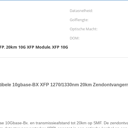
Datasnelheid:
Golflengte:
Optische Macht:
DOM:
FP
20km 10G XFP Module
XFP 10G
,
,
ibele 10gbase-BX XFP 1270/1330nm 20km Zendontvanger
 10Gbase-Bx. en transmissieafstand tot 20km op SMF. De zendontva