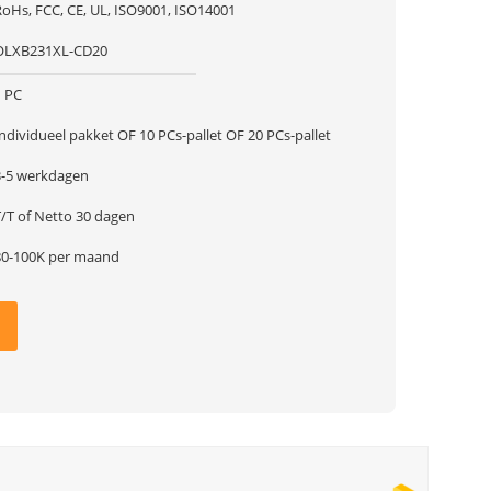
RoHs, FCC, CE, UL, ISO9001, ISO14001
OLXB231XL-CD20
1 PC
ndividueel pakket OF 10 PCs-pallet OF 20 PCs-pallet
3-5 werkdagen
T/T of Netto 30 dagen
80-100K per maand