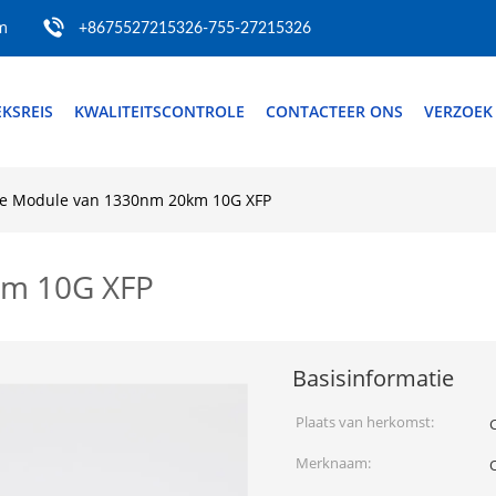
m
+8675527215326-755-27215326
EKSREIS
KWALITEITSCONTROLE
CONTACTEER ONS
VERZOEK
e Module van 1330nm 20km 10G XFP
km 10G XFP
Basisinformatie
Plaats van herkomst:
Merknaam: