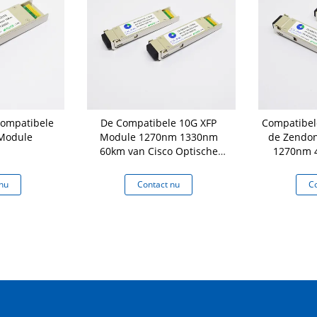
Compatibele
De Compatibele 10G XFP
Compatibel
 Module
Module 1270nm 1330nm
de Zendo
60km van Cisco Optische
1270nm 4
Zendontvanger
10gbase-BX 
nu
Contact nu
Co