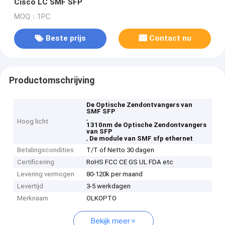
Cisco LC SMF SFP
MOQ：1PC
Beste prijs
Contact nu
Productomschrijving
De Optische Zendontvangers van
SMF SFP
,
Hoog licht
1310nm de Optische Zendontvangers
van SFP
,
De module van SMF sfp ethernet
Betalingscondities
T/T of Netto 30 dagen
Certificering
RoHS FCC CE GS UL FDA etc
Levering vermogen
80-120k per maand
Levertijd
3-5 werkdagen
Merknaam
OLKOPTO
Bekijk meer