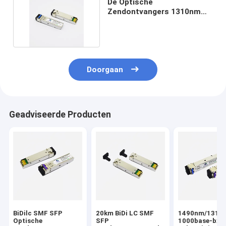
De Optische
Zendontvangers 1310nm
10km van Cisco LC SMF
SFP
Doorgaan
Geadviseerde Producten
BiDilc SMF SFP
20km BiDi LC SMF
1490nm/1310
Optische
SFP
1000base-bx-D