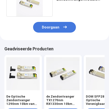
van 850nm 100m 25G
SFP28
Doorgaan
Geadviseerde Producten
De Optische
de Zendontvanger
DOM SFP28 25
Zendontvanger
TX1270nm
Optische
1290nm 10km van
RX1330nm 10km
Verenigbaarhe
SFP28 25G de
DOM LC SMF van
de Modulesmik