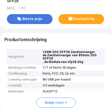
SFP28
MOQ：1 PC
Beste prijs
Contact nu
Productomschrijving
,
100M 25G SFP28 Zendontvanger
de Zendontvanger van 850nm 25G
Hoog licht
SFP28
,
de Module van sfp28 25g
Betalingscondities
T/T of Netto 30 dagen
Certificering
RoHs, FCC, CE, UL etc
Levering vermogen
80-100K per maand
Levertijd
3-5 werkdagen
Merknaam
OLKOPTO
Bekijk meer