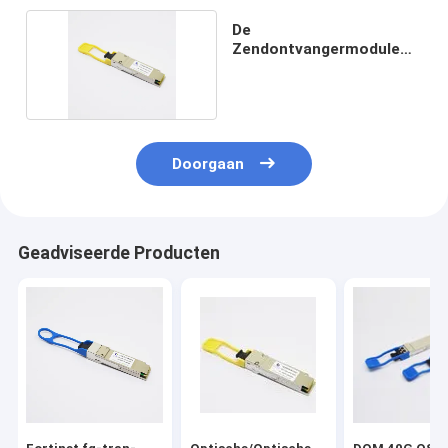
De
Zendontvangermodule
van MMF 850nm 40G
QSFP+
Doorgaan
Geadviseerde Producten