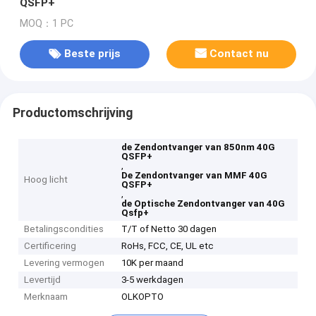
QSFP+
MOQ：1 PC
Beste prijs
Contact nu
Productomschrijving
de Zendontvanger van 850nm 40G
QSFP+
,
De Zendontvanger van MMF 40G
Hoog licht
QSFP+
,
de Optische Zendontvanger van 40G
Qsfp+
Betalingscondities
T/T of Netto 30 dagen
Certificering
RoHs, FCC, CE, UL etc
Levering vermogen
10K per maand
Levertijd
3-5 werkdagen
Merknaam
OLKOPTO