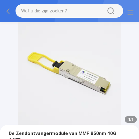
1
/
1
De Zendontvangermodule van MMF 850nm 40G